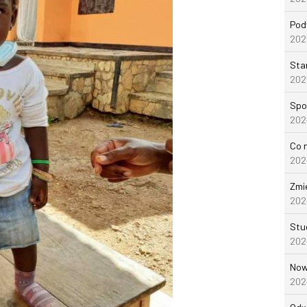
Pod
202
Sta
202
Spo
202
Co 
202
Zmi
202
Stu
202
Now
202