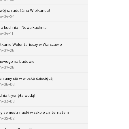
wójna radość na Wielkanoc!
5-04-24
ra kuchnia – Nowa kuchnia
5-04-11
tkanie Wolontariuszy w Warszawie
4-07-25
nowego na budowie
4-07-25
eniamy się w wioskę dziecięcą
4-05-06
dnia trysnęła wodą!
4-03-08
y semestr nauki w szkole z internatem
4-02-02